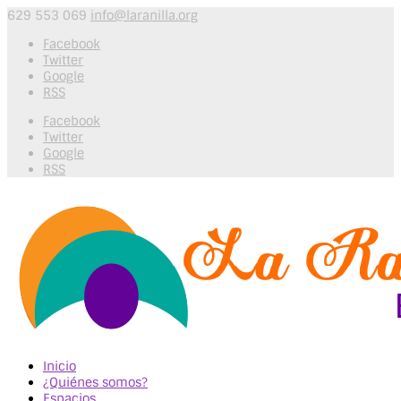
629 553 069
info@laranilla.org
Facebook
Twitter
Google
RSS
Facebook
Twitter
Google
RSS
Inicio
¿Quiénes somos?
Espacios