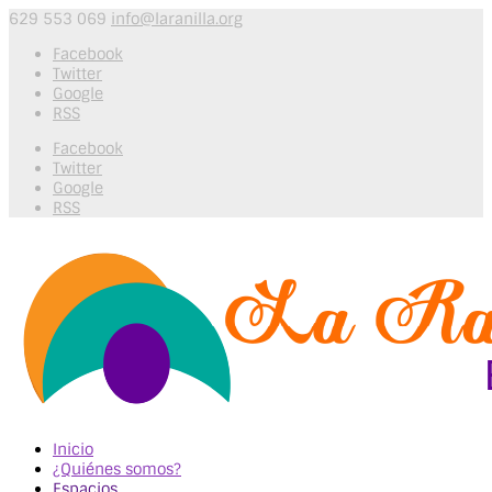
629 553 069
info@laranilla.org
Facebook
Twitter
Google
RSS
Facebook
Twitter
Google
RSS
Inicio
¿Quiénes somos?
Espacios