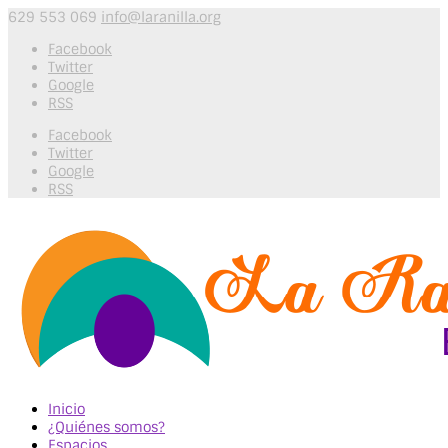
629 553 069
info@laranilla.org
Facebook
Twitter
Google
RSS
Facebook
Twitter
Google
RSS
Inicio
¿Quiénes somos?
Espacios