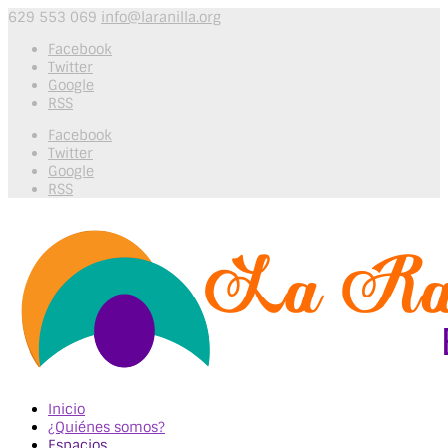
629 553 069
info@laranilla.org
Facebook
Twitter
Google
RSS
Facebook
Twitter
Google
RSS
Inicio
¿Quiénes somos?
Espacios