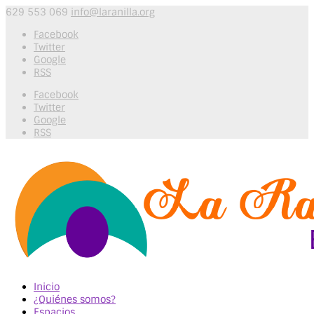
629 553 069
info@laranilla.org
Facebook
Twitter
Google
RSS
Facebook
Twitter
Google
RSS
Inicio
¿Quiénes somos?
Espacios