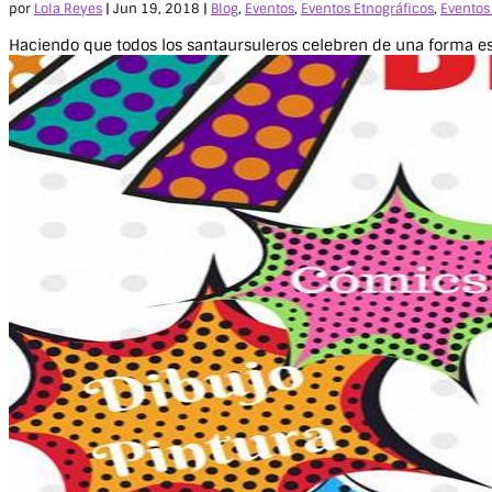
por
Lola Reyes
|
Jun 19, 2018
|
Blog
,
Eventos
,
Eventos Etnográficos
,
Eventos
Haciendo que todos los santaursuleros celebren de una forma esp