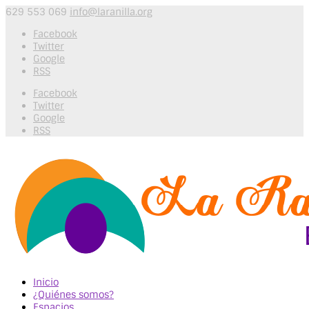
629 553 069
info@laranilla.org
Facebook
Twitter
Google
RSS
Facebook
Twitter
Google
RSS
Inicio
¿Quiénes somos?
Espacios