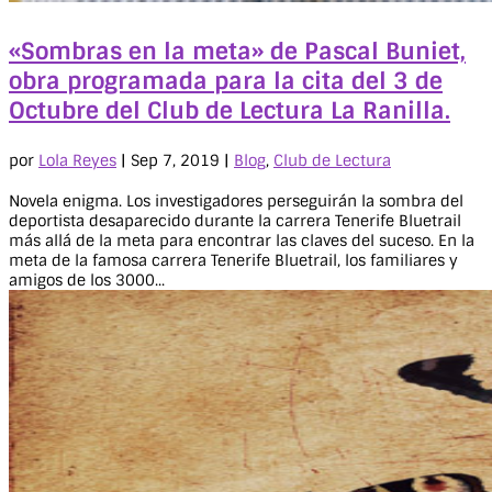
«Sombras en la meta» de Pascal Buniet,
obra programada para la cita del 3 de
Octubre del Club de Lectura La Ranilla.
por
Lola Reyes
|
Sep 7, 2019
|
Blog
,
Club de Lectura
Novela enigma. Los investigadores perseguirán la sombra del
deportista desaparecido durante la carrera Tenerife Bluetrail
más allá de la meta para encontrar las claves del suceso. En la
meta de la famosa carrera Tenerife Bluetrail, los familiares y
amigos de los 3000...