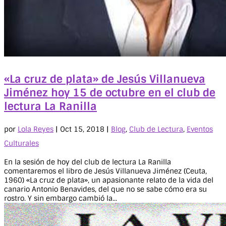
«La cruz de plata» de Jesús Villanueva
Jiménez hoy 15 de octubre en el club de
lectura La Ranilla
por
Lola Reyes
|
Oct 15, 2018
|
Blog
,
Club de Lectura
,
Eventos
Culturales
En la sesión de hoy del club de lectura La Ranilla
comentaremos el libro de Jesús Villanueva Jiménez (Ceuta,
1960) «La cruz de plata», un apasionante relato de la vida del
canario Antonio Benavides, del que no se sabe cómo era su
rostro. Y sin embargo cambió la...