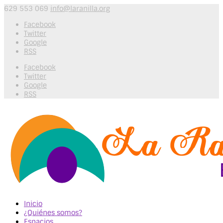
629 553 069
info@laranilla.org
Facebook
Twitter
Google
RSS
Facebook
Twitter
Google
RSS
Inicio
¿Quiénes somos?
Espacios