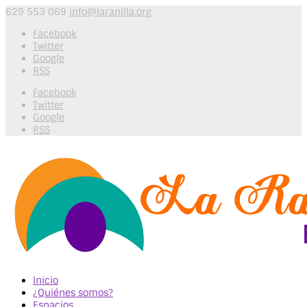
629 553 069
info@laranilla.org
Facebook
Twitter
Google
RSS
Facebook
Twitter
Google
RSS
Inicio
¿Quiénes somos?
Espacios