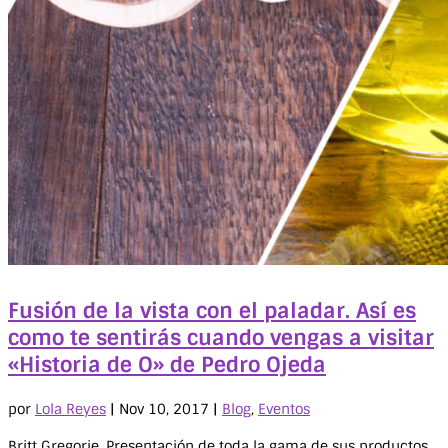
Fusión de la vista con el paladar. Así es
como te sentirás cuando vengas a visitar
«Historia de O» de Pedro Ojeda
por
Lola Reyes
|
Nov 10, 2017
|
Blog
,
Eventos
Britt Gregorie. Presentación de toda la gama de sus productos