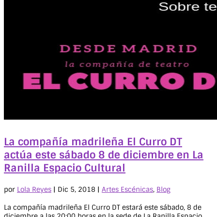
La compañía madrileña El Curro DT
actúa este sábado 8 de diciembre en La
Ranilla Espacio Cultural
por
Lola Reyes
|
Dic 5, 2018
|
Artes Escénicas
,
Blog
La compañía madrileña El Curro DT estará este sábado, 8 de
diciembre a las 20:00 horas en la sede de La Ranilla Espacio