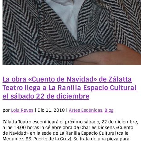
La obra «Cuento de Navidad» de Zálatta
Teatro llega a La Ranilla Espacio Cultural
el sábado 22 de diciembre
por
Lola Reyes
|
Dic 11, 2018
|
Artes Escénicas
,
Blog
Zálatta Teatro escenificará el próximo sábado, 22 de diciembre,
a las 18:00 horas la célebre obra de Charles Dickens «Cuento
de Navidad» en la sede de La Ranilla Espacio Cultural (calle
Mequinez, 66. Puerto de la Cruz). Se trata de una pieza para