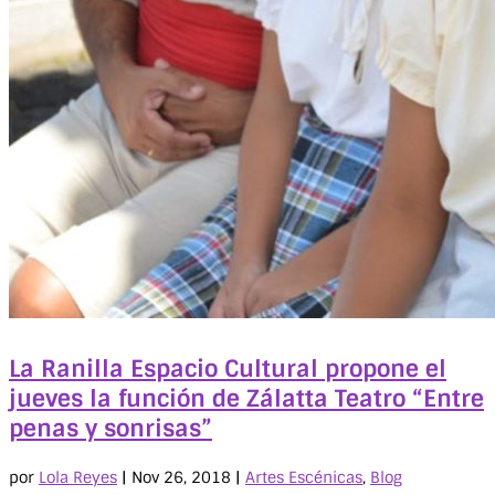
La Ranilla Espacio Cultural propone el
jueves la función de Zálatta Teatro “Entre
penas y sonrisas”
por
Lola Reyes
|
Nov 26, 2018
|
Artes Escénicas
,
Blog