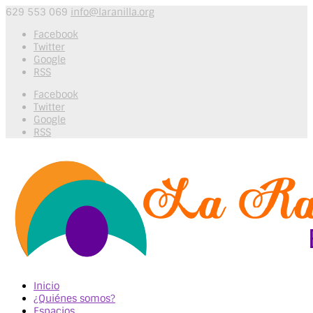
629 553 069
info@laranilla.org
Facebook
Twitter
Google
RSS
Facebook
Twitter
Google
RSS
Inicio
¿Quiénes somos?
Espacios