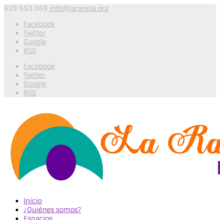
629 553 069
info@laranilla.org
Facebook
Twitter
Google
RSS
Facebook
Twitter
Google
RSS
Inicio
¿Quiénes somos?
Espacios