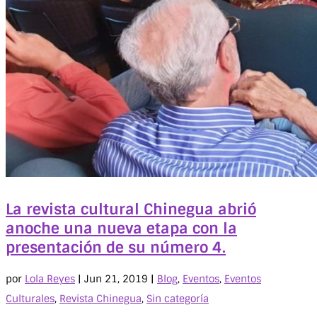
La revista cultural Chinegua abrió
anoche una nueva etapa con la
presentación de su número 4.
por
Lola Reyes
|
Jun 21, 2019
|
Blog
,
Eventos
,
Eventos
Culturales
,
Revista Chinegua
,
Sin categoría