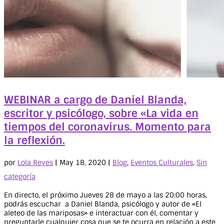
WEBINAR a cargo de Daniel Blanda,
escritor y psicólogo, sobre «La vida en
tiempos del coronavirus. Momento para
la reflexión.
por
Lola Reyes
|
May 18, 2020
|
Blog
,
Eventos Culturales
,
Sin
categoría
En directo, el próximo Jueves 28 de mayo a las 20:00 horas,
podrás escuchar a Daniel Blanda, psicólogo y autor de «El
aleteo de las mariposas» e interactuar con él, comentar y
preguntarle cualquier cosa que se te ocurra en relación a este