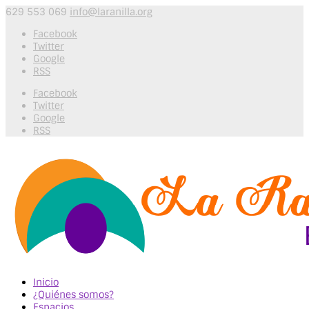
629 553 069
info@laranilla.org
Facebook
Twitter
Google
RSS
Facebook
Twitter
Google
RSS
Inicio
¿Quiénes somos?
Espacios