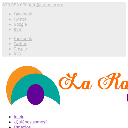
629 553 069
info@laranilla.org
Facebook
Twitter
Google
RSS
Facebook
Twitter
Google
RSS
Inicio
¿Quiénes somos?
Espacios