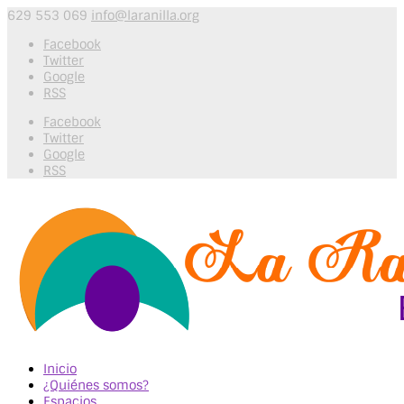
629 553 069
info@laranilla.org
Facebook
Twitter
Google
RSS
Facebook
Twitter
Google
RSS
Inicio
¿Quiénes somos?
Espacios