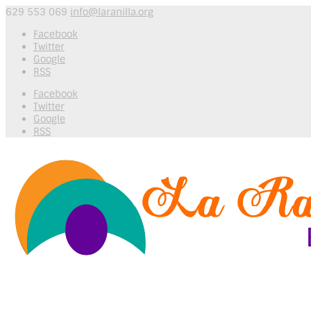
629 553 069
info@laranilla.org
Facebook
Twitter
Google
RSS
Facebook
Twitter
Google
RSS