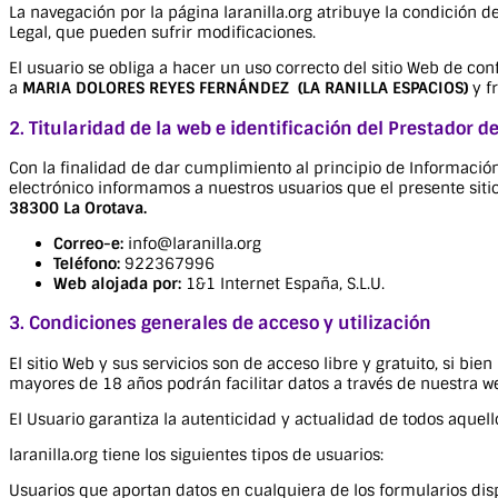
La navegación por la página laranilla.org atribuye la condición d
Legal, que pueden sufrir modificaciones.
El usuario se obliga a hacer un uso correcto del sitio Web de conf
a
MARIA DOLORES REYES FERNÁNDEZ
(LA RANILLA ESPACIOS)
y f
2. Titularidad de la web e identificación del Prestador d
Con la finalidad de dar cumplimiento al principio de Información 
electrónico informamos a nuestros usuarios que el presente sit
38300 La Orotava.
Correo-e:
info@laranilla.org
Teléfono:
922367996
Web alojada por:
1&1 Internet España, S.L.U.
3. Condiciones generales de acceso y utilización
El sitio Web y sus servicios son de acceso libre y gratuito, si b
mayores de 18 años podrán facilitar datos a través de nuestra we
El Usuario garantiza la autenticidad y actualidad de todos aque
laranilla.org
tiene los siguientes tipos de usuarios:
Usuarios que aportan datos en cualquiera de los formularios dis