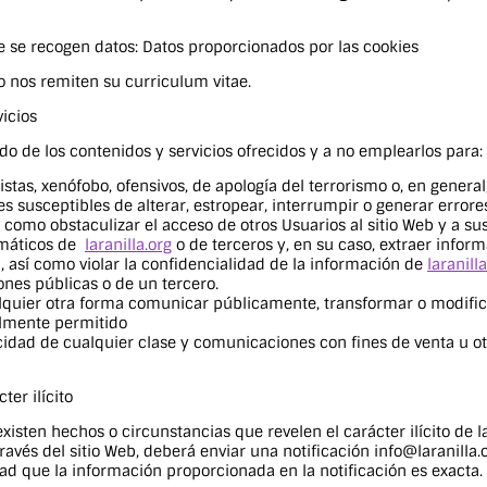
e se recogen datos: Datos proporcionados por las cookies
o nos remiten su curriculum vitae.
vicios
de los contenidos y servicios ofrecidos y a no emplearlos para:
istas, xenófobo, ofensivos, de apología del terrorismo o, en general,
nes susceptibles de alterar, estropear, interrumpir o generar erro
 como obstaculizar el acceso de otros Usuarios al sitio Web y a sus
ormáticos de
laranilla.org
o de terceros y, en su caso, extraer inform
, así como violar la confidencialidad de la información de
laranill
ones públicas o de un tercero.
ualquier otra forma comunicar públicamente, transformar o modific
galmente permitido
icidad de cualquier clase y comunicaciones con fines de venta u o
ter ilícito
isten hechos o circunstancias que revelen el carácter ilícito de la
ravés del sitio Web, deberá enviar una notificación info@laranilla.
d que la información proporcionada en la notificación es exacta.