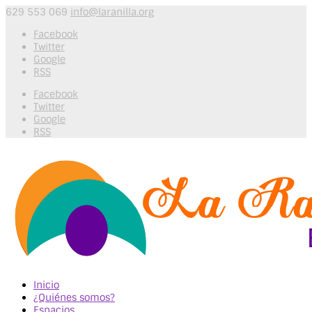
629 553 069
info@laranilla.org
Facebook
Twitter
Google
RSS
Facebook
Twitter
Google
RSS
Inicio
¿Quiénes somos?
Espacios