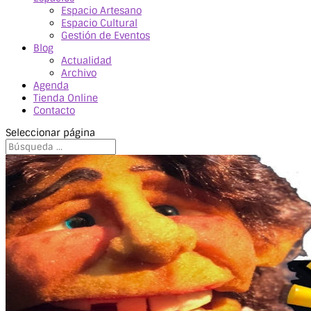
Espacio Artesano
Espacio Cultural
Gestión de Eventos
Blog
Actualidad
Archivo
Agenda
Tienda Online
Contacto
Seleccionar página