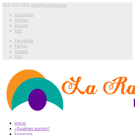
629 553 069
info@laranilla.org
Facebook
Twitter
Google
RSS
Facebook
Twitter
Google
RSS
Inicio
¿Quiénes somos?
Espacios