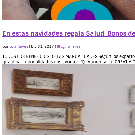
En estas navidades regala Salud: Bonos de
por
Lola Reyes
|
Dic 31, 2017
|
Blog
,
Talleres
TODOS LOS BENEFICIOS DE LAS MANUALIDADES Según los expertos, l
practicar manualidades nos ayuda a: 1).-Aumentar tu CREATIVID