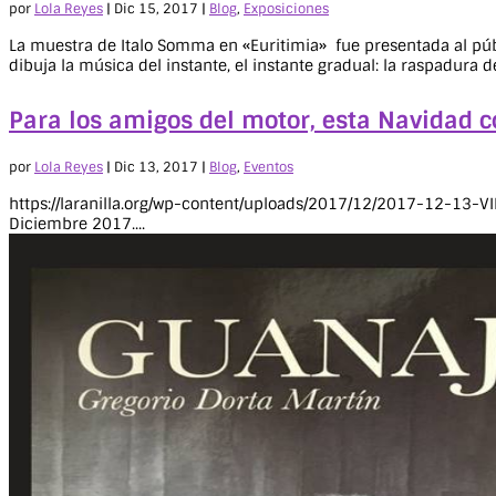
por
Lola Reyes
|
Dic 15, 2017
|
Blog
,
Exposiciones
La muestra de Italo Somma en «Euritimia» fue presentada al públic
dibuja la música del instante, el instante gradual: la raspadura de
Para los amigos del motor, esta Navidad c
por
Lola Reyes
|
Dic 13, 2017
|
Blog
,
Eventos
https://laranilla.org/wp-content/uploads/2017/12/2017-12-13-V
Diciembre 2017....