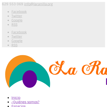
629 553 069
info@laranilla.org
Facebook
Twitter
Google
RSS
Facebook
Twitter
Google
RSS
Inicio
¿Quiénes somos?
Espacios