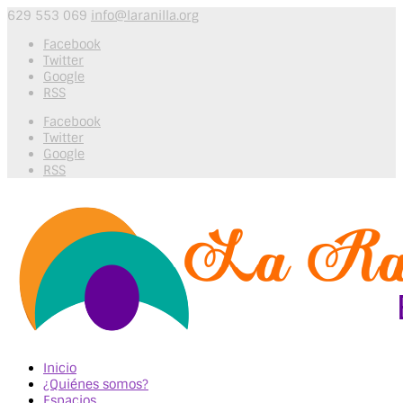
629 553 069
info@laranilla.org
Facebook
Twitter
Google
RSS
Facebook
Twitter
Google
RSS
Inicio
¿Quiénes somos?
Espacios