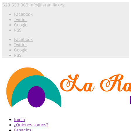
629 553 069
info@laranilla.org
Facebook
Twitter
Google
RSS
Facebook
Twitter
Google
RSS
Inicio
¿Quiénes somos?
Espacios