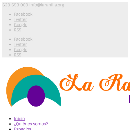
629 553 069
info@laranilla.org
Facebook
Twitter
Google
RSS
Facebook
Twitter
Google
RSS
Inicio
¿Quiénes somos?
Espacios