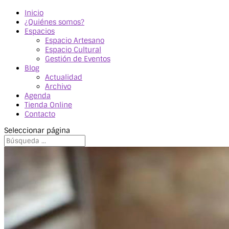
Inicio
¿Quiénes somos?
Espacios
Espacio Artesano
Espacio Cultural
Gestión de Eventos
Blog
Actualidad
Archivo
Agenda
Tienda Online
Contacto
Seleccionar página