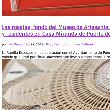
Las rosetas, fondo del Museo de Artesanía
y residentes en Casa Miranda de Puerto de
por
Lola Reyes
|
Jul 22, 2019
|
Blog
,
Eventos Culturales
,
Talleres
La Ranilla Espacios en colaboración con el Ayuntamiento de Puert
calado que llevó por título «Razones que llevan a considerar la ros