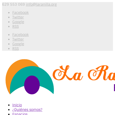
629 553 069
info@laranilla.org
Facebook
Twitter
Google
RSS
Facebook
Twitter
Google
RSS
Inicio
¿Quiénes somos?
Espacios