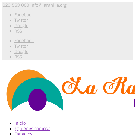
629 553 069
info@laranilla.org
Facebook
Twitter
Google
RSS
Facebook
Twitter
Google
RSS
Inicio
¿Quiénes somos?
Espacios