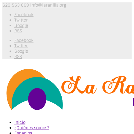
629 553 069
info@laranilla.org
Facebook
Twitter
Google
RSS
Facebook
Twitter
Google
RSS
Inicio
¿Quiénes somos?
Espacios