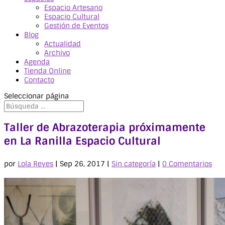
Espacio Artesano
Espacio Cultural
Gestión de Eventos
Blog
Actualidad
Archivo
Agenda
Tienda Online
Contacto
Seleccionar página
Taller de Abrazoterapia próximamente
en La Ranilla Espacio Cultural
por
Lola Reyes
|
Sep 26, 2017
|
Sin categoría
|
0 Comentarios