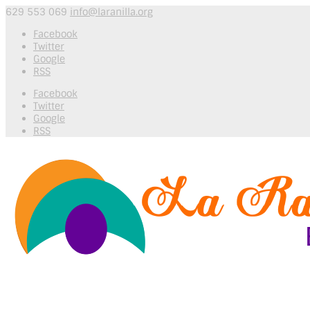
629 553 069
info@laranilla.org
Facebook
Twitter
Google
RSS
Facebook
Twitter
Google
RSS