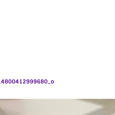
14800412999680_o