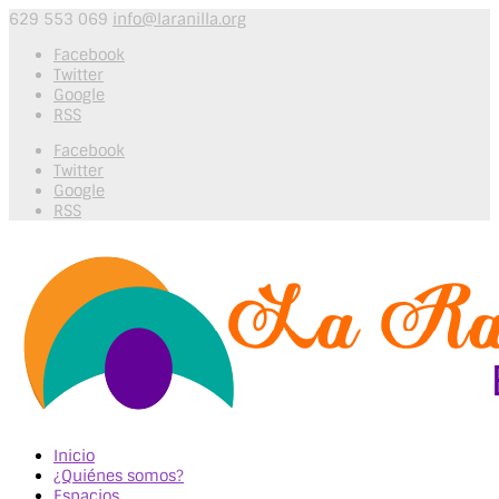
629 553 069
info@laranilla.org
Facebook
Twitter
Google
RSS
Facebook
Twitter
Google
RSS
Inicio
¿Quiénes somos?
Espacios