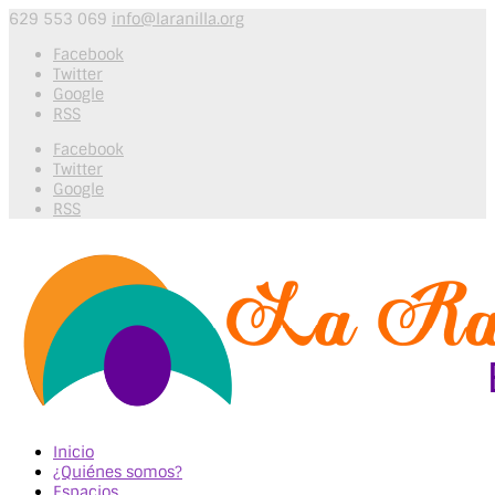
629 553 069
info@laranilla.org
Facebook
Twitter
Google
RSS
Facebook
Twitter
Google
RSS
Inicio
¿Quiénes somos?
Espacios