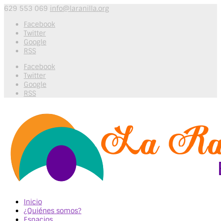
629 553 069
info@laranilla.org
Facebook
Twitter
Google
RSS
Facebook
Twitter
Google
RSS
Inicio
¿Quiénes somos?
Espacios