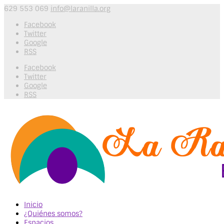
629 553 069
info@laranilla.org
Facebook
Twitter
Google
RSS
Facebook
Twitter
Google
RSS
Inicio
¿Quiénes somos?
Espacios