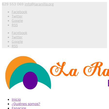
629 553 069
info@laranilla.org
Facebook
Twitter
Google
RSS
Facebook
Twitter
Google
RSS
Inicio
¿Quiénes somos?
Espacios