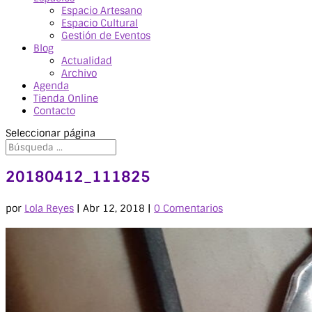
Espacio Artesano
Espacio Cultural
Gestión de Eventos
Blog
Actualidad
Archivo
Agenda
Tienda Online
Contacto
Seleccionar página
20180412_111825
por
Lola Reyes
|
Abr 12, 2018
|
0 Comentarios