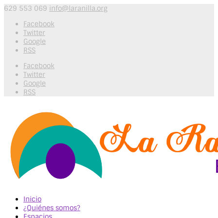
629 553 069
info@laranilla.org
Facebook
Twitter
Google
RSS
Facebook
Twitter
Google
RSS
Inicio
¿Quiénes somos?
Espacios