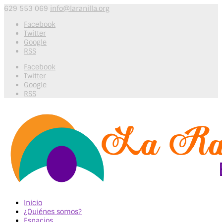
629 553 069
info@laranilla.org
Facebook
Twitter
Google
RSS
Facebook
Twitter
Google
RSS
Inicio
¿Quiénes somos?
Espacios