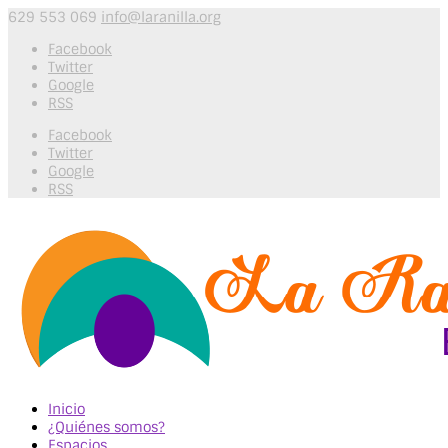
629 553 069
info@laranilla.org
Facebook
Twitter
Google
RSS
Facebook
Twitter
Google
RSS
Inicio
¿Quiénes somos?
Espacios