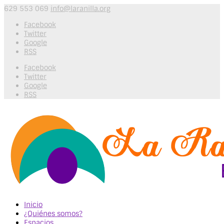
629 553 069
info@laranilla.org
Facebook
Twitter
Google
RSS
Facebook
Twitter
Google
RSS
Inicio
¿Quiénes somos?
Espacios