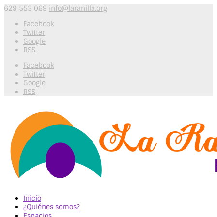
629 553 069
info@laranilla.org
Facebook
Twitter
Google
RSS
Facebook
Twitter
Google
RSS
Inicio
¿Quiénes somos?
Espacios