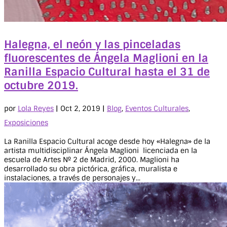
Halegna, el neón y las pinceladas
fluorescentes de Ángela Maglioni en la
Ranilla Espacio Cultural hasta el 31 de
octubre 2019.
por
Lola Reyes
|
Oct 2, 2019
|
Blog
,
Eventos Culturales
,
Exposiciones
La Ranilla Espacio Cultural acoge desde hoy «Halegna» de la
artista multidisciplinar Ángela Maglioni licenciada en la
escuela de Artes Nº 2 de Madrid, 2000. Maglioni ha
desarrollado su obra pictórica, gráfica, muralista e
instalaciones, a través de personajes y...