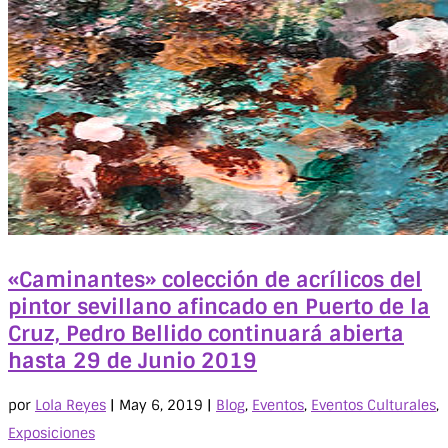
«Caminantes» colección de acrílicos del
pintor sevillano afincado en Puerto de la
Cruz, Pedro Bellido continuará abierta
hasta 29 de Junio 2019
por
Lola Reyes
|
May 6, 2019
|
Blog
,
Eventos
,
Eventos Culturales
,
Exposiciones